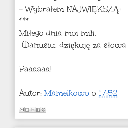
- Wybrałem NAJWIĘKSZĄ!
***
Miłego dnia moi mili.
(Danusiu, dziękuję za słowa 
Paaaaaa!
Autor:
Mamelkowo
o
17:52