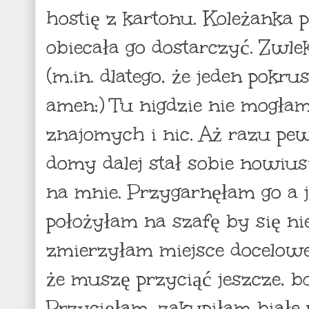
hostię z kartonu. Koleżanka p
obiecała go dostarczyć. Zwle
(m.in. dlatego, że jeden pokru
amen;) Tu nigdzie nie mogłam
znajomych i nic. Aż razu p
domy dalej stał sobie nowiusi
na mnie. Przygarnęłam go a j
położyłam na szafę by się ni
zmierzyłam miejsce docelowe 
że muszę przyciąć jeszcze, bo
Przycięłam, zakupiłam białe 