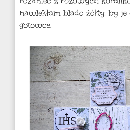
różaniec z różowych koralikó
nawlekłam blado żółty, by je 
gotowce.