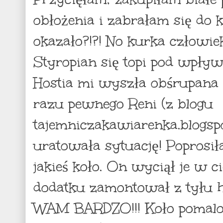
obłożenia i zabrałam się do kl
okazało?!?! No kurka człowiek
Styropian się topi pod wpływ
Hostia mi wyszła obśrupana o
razu pewnego Reni (z blogu
tajemniczakawiarenka.blogspo
uratowała sytuację! Poprosi
jakieś koło. On wyciął je w ci
dodatku zamontował z tyłu 
WAM BARDZO!!! Koło pomalo