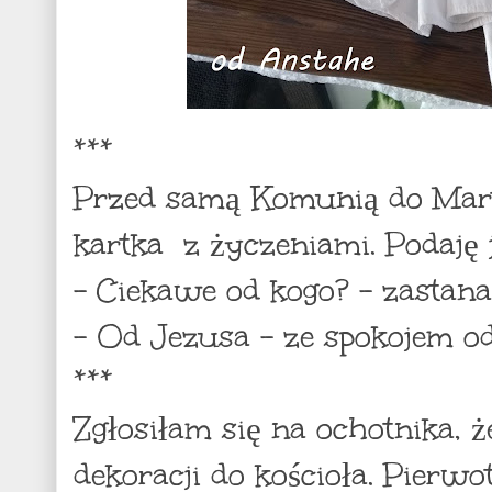
***
Przed samą Komunią do Mart
kartka z życzeniami. Podaję j
- Ciekawe od kogo? - zastana
- Od Jezusa - ze spokojem o
***
Zgłosiłam się na ochotnika, ż
dekoracji do kościoła. Pierw