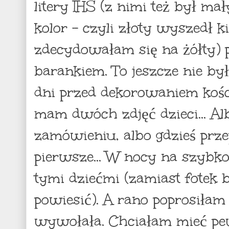
litery IHS (z nimi też był ma
kolor - czyli złoty wyszedł ki
zdecydowałam się na żółty) 
barankiem. To jeszcze nie był 
dni przed dekorowaniem kości
mam dwóch zdjęć dzieci... Al
zamówieniu, albo gdzieś prze
pierwsze... W nocy na szybk
tymi dziećmi (zamiast fotek 
powiesić). A rano poprosiłam
wywołała. Chciałam mieć pew