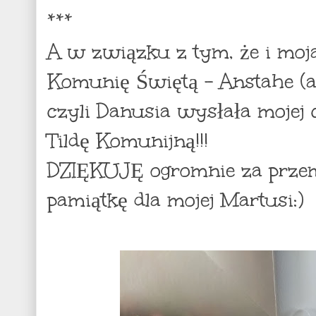
***
A w związku z tym, że i moja
Komunię Świętą - Anstahe (an
czyli Danusia wysłała mojej
Tildę Komunijną!!!
DZIĘKUJĘ ogromnie za prze
pamiątkę dla mojej Martusi:)